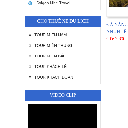
Saigon Nice Travel
CHO THUÊ XE DU LỊCH
ĐÀ NẴNG 
AN - HUẾ
TOUR MIỀN NAM
Giá: 3.890
TOUR MIỀN TRUNG
TOUR MIỀN BẮC
TOUR KHÁCH LẺ
TOUR KHÁCH ĐOÀN
VIDEO CLIP