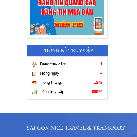
THỐNG KÊ TRUY CẬP
Đang truy cập:
1
Trong ngày:
4
Trong tháng:
1272
Tổng truy cập:
460874
SAI GON NICE TRAVEL & TRANSPORT