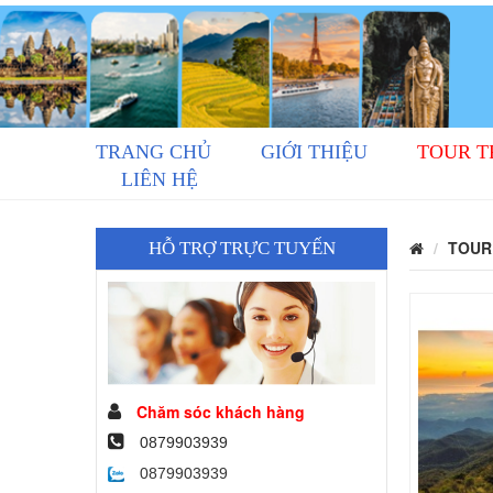
TRANG CHỦ
GIỚI THIỆU
TOUR 
LIÊN HỆ
TOUR
HỖ TRỢ TRỰC TUYẾN
Chăm sóc khách hàng
0879903939
0879903939