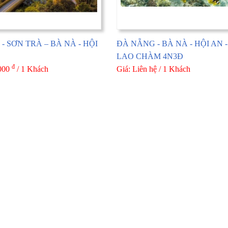
- SƠN TRÀ – BÀ NÀ - HỘI
ĐÀ NẴNG - BÀ NÀ - HỘI AN -
LAO CHÀM 4N3Đ
đ
.000
/ 1 Khách
Giá: Liên hệ / 1 Khách