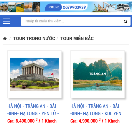
TOUR TRONG NƯỚC
TOUR MIỀN BẮC
HÀ NỘI - TRÀNG AN - BÁI
HÀ NỘI - TRÀNG AN - BÁI
ĐÍNH- HẠ LONG - YÊN TỬ -
ĐÍNH- HẠ LONG - KDL YÊN
đ
đ
SAPA 5N4Đ
Giá: 6.490.000
/ 1 Khách
TỬ 4N3Đ
Giá: 4.990.000
/ 1 Khách