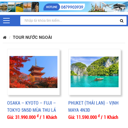
TOUR NƯỚC NGOÀI
OSAKA – KYOTO – FUJI –
PHUKET (THÁI LAN) - VỊNH
TOKYO 5N5Đ MÙA THU LÁ
MAYA 4N3Đ
đ
đ
ĐỎ
Giá: 31.990.000
/ 1 Khách
Giá: 11.590.000
/ 1 Khách