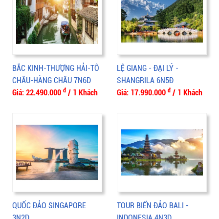
BẮC KINH-THƯỢNG HẢI-TÔ
LỆ GIANG - ĐẠI LÝ -
CHÂU-HÀNG CHÂU 7N6D
SHANGRILA 6N5Đ
đ
đ
Giá: 22.490.000
/ 1 Khách
Giá: 17.990.000
/ 1 Khách
QUỐC ĐẢO SINGAPORE
TOUR BIỂN ĐẢO BALI -
3N2D
INDONESIA 4N3D