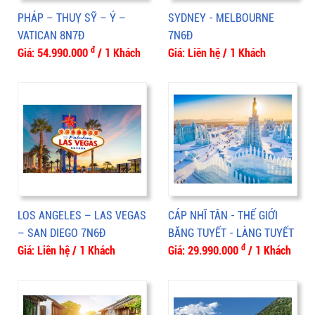
PHÁP – THUỴ SỸ – Ý –
SYDNEY - MELBOURNE
VATICAN 8N7Đ
7N6Đ
đ
Giá: 54.990.000
/ 1 Khách
Giá: Liên hệ / 1 Khách
LOS ANGELES – LAS VEGAS
CÁP NHĨ TÂN - THẾ GIỚI
– SAN DIEGO 7N6Đ
BĂNG TUYẾT - LÀNG TUYẾT
đ
Giá: Liên hệ / 1 Khách
HƯƠNG 5N4Đ
Giá: 29.990.000
/ 1 Khách