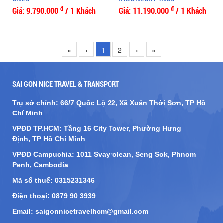
đ
đ
Giá: 9.790.000
/ 1 Khách
Giá: 11.190.000
/ 1 Khách
«
‹
1
2
›
»
SAI GON NICE TRAVEL & TRANSPORT
Trụ sở chính: 66/7 Quốc Lộ 22, Xã Xuân Thới Sơn, TP Hồ
Chí Minh
VPĐD TP.HCM: Tầng 16 City Tower
, Phường Hưng
Định,
TP Hồ Chí Minh
VPĐD Campuchia: 1011 Svayrolean, Seng Sok, Phnom
Penh, Cambodia
Mã số thuế: 0315231346
Điện thoại: 0879 90 3939
Email: saigonnicetravelhcm@gmail.com