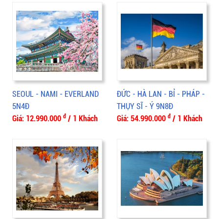
SEOUL - NAMI - EVERLAND
ĐỨC - HÀ LAN - BỈ - PHÁP -
5N4Đ
THỤY SĨ - Ý 9N8Đ
đ
đ
Giá: 12.990.000
/ 1 Khách
Giá: 54.990.000
/ 1 Khách